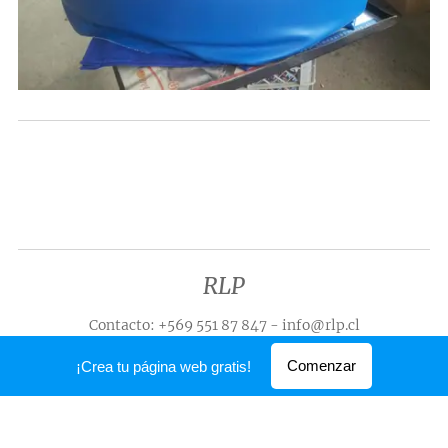
RLP
Contacto: +569 551 87 847 - info@rlp.cl
Creado con
Webnode
Comenzar
¡Crea tu página web gratis!